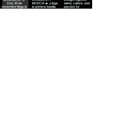
Liens rapides
Info + Billets
Notre H
istoire
GCI-ES