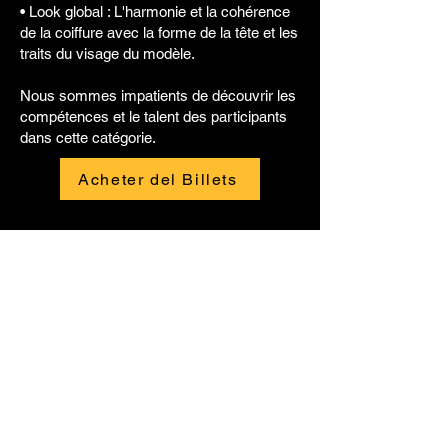
• Look global : L'harmonie et la cohérence
de la coiffure avec la forme de la tête et les
traits du visage du modèle.
Nous sommes impatients de découvrir les
compétences et le talent des participants
dans cette catégorie.
Acheter del Billets
Redes Sociales
Info + Entradas
Nuestra Historia
GCI-ES
Política de Privacidad
Términos de Uso