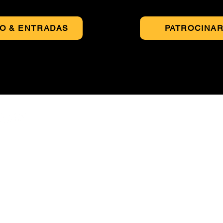
FO & ENTRADAS
PATROCINA
Suscríbase a nuestra lis
E-mail