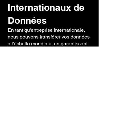
Internationaux de
Données
En tant qu'entreprise internationale,
nous pouvons transférer vos données
à l'échelle mondiale, en garantissant
le respect des lois applicables en
matière de protection des données, y
compris le RGPD et d'autres
réglementations pertinentes.
8. Confidentialité
des Enfants
Nos Services ne sont pas destinés
aux personnes de moins de 13 ans
(ou à l'âge requis dans votre
juridiction). Nous ne collectons pas
sciemment d'informations
personnelles auprès de mineurs.