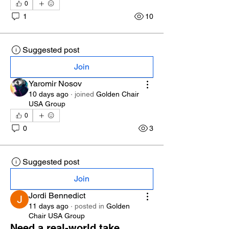
0
1
10
Suggested post
Join
Yaromir Nosov
10 days ago
·
joined
Golden Chair
USA Group
0
0
3
Suggested post
Join
Jordi Bennedict
11 days ago
·
posted in
Golden
Chair USA Group
Need a real-world take