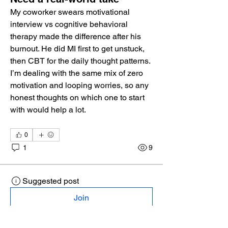
My coworker swears motivational 
interview vs cognitive behavioral 
therapy made the difference after his 
burnout. He did MI first to get unstuck, 
then CBT for the daily thought patterns. 
I’m dealing with the same mix of zero 
motivation and looping worries, so any 
honest thoughts on which one to start 
with would help a lot.
0
1
9
Suggested post
Join
Jordi Bennedict
12 days ago
·
joined
Golden Chair