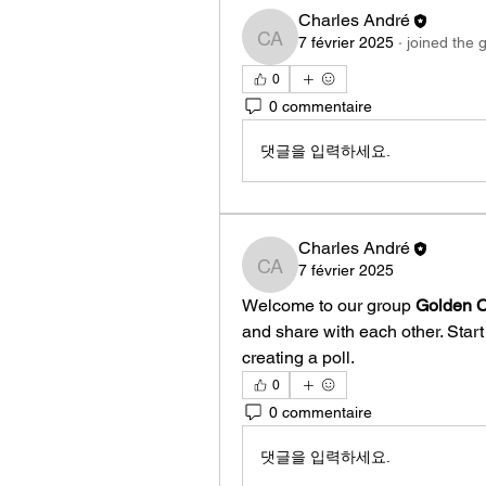
Charles André
7 février 2025
·
joined the 
Charles André
0
0 commentaire
댓글을 입력하세요.
Charles André
7 février 2025
Charles André
Welcome to our group 
Golden C
and share with each other. Start
creating a poll.
0
0 commentaire
댓글을 입력하세요.