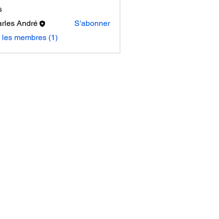
s
rles André
S'abonner
 André
s les membres (1)