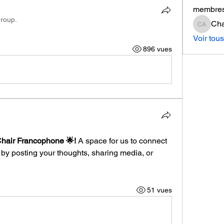
membre
group.
Cha
Charles
Voir tou
896 vues
hair Francophone 🌟!
 A space for us to connect 
 by posting your thoughts, sharing media, or 
51 vues